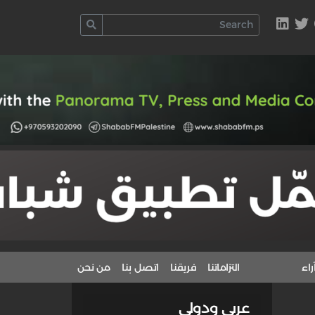
راء
التزاماتنا
فريقنا
اتصل بنا
من نحن
عربي ودولي