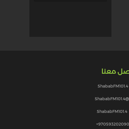
صل معنا
ShababFM101.4
@ShababFM101.
ShababFM101.4
970593202090