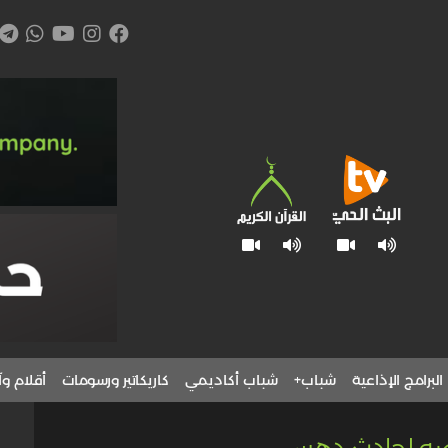
البرامج الإذاعية
شباب+
شباب أكاديمي
كاريكاتير ورسومات
أقلام وآ
رضه لحادث دهس