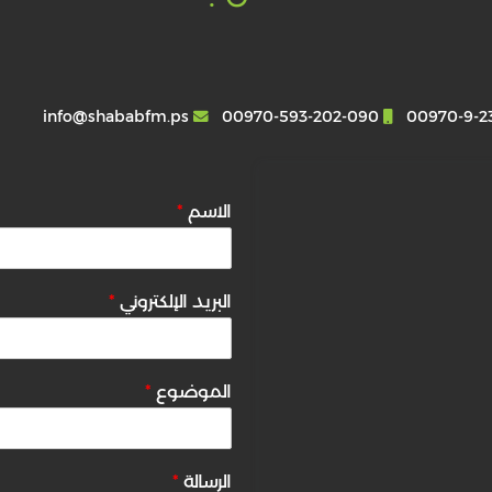
info@shababfm.ps
00970-593-202-090
00970-9-2
الاسم
*
البريد الإلكتروني
*
الموضوع
*
الرسالة
*