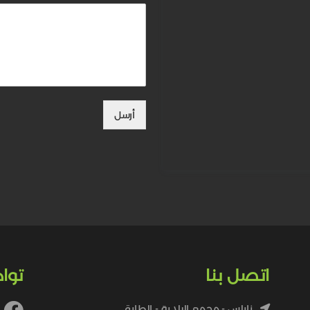
أرسل
اتصل بنا
توا
نابلس - مجمع البلدية - الطابق