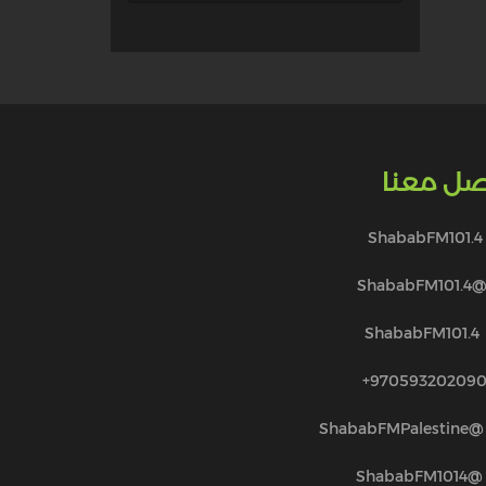
صل معنا
ShababFM101.4
@ShababFM101.
ShababFM101.4
970593202090
@ShababFMPalestine
@ShababFM1014