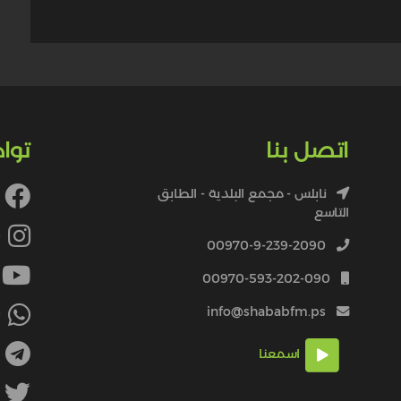
اتصل بنا
توا
نابلس - مجمع البلدية - الطابق
التاسع
4
00970-9-239-2090
00970-593-202-090
info@shababfm.ps
+
اسمعنا