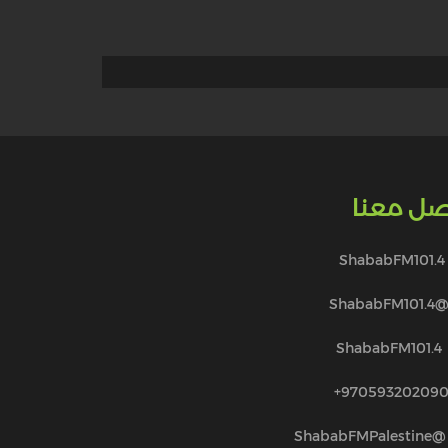
صل معنا
ShababFM101.4
@ShababFM101.
ShababFM101.4
970593202090
@ShababFMPalestine