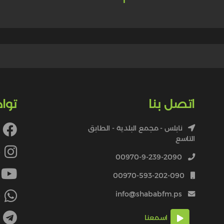
اتصل بنا
توا
نابلس - مجمع البلدية - الطابق
التاسع
4
00970-9-239-2090
00970-593-202-090
info@shababfm.ps
+
اسمعنا