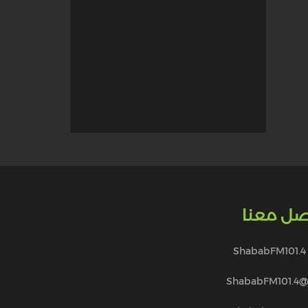
صل معنا
ShababFM101.4
@ShababFM101.