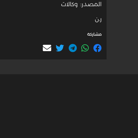
المصدر: وكالات
ر.ن
مشاركة