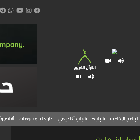
البرامج الإذاعية
شباب+
شباب أكاديمي
كاريكاتير ورسومات
أقلام وآ
وار الشمالية