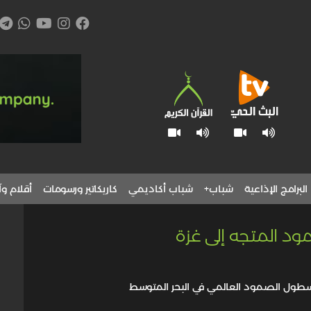
البرامج الإذاعية
شباب+
شباب أكاديمي
كاريكاتير ورسومات
أقلام وآ
ود المتجه إلى غزة