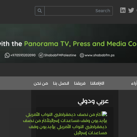
راء
التزاماتنا
فريقنا
اتصل بنا
من نحن
عربي ودولي