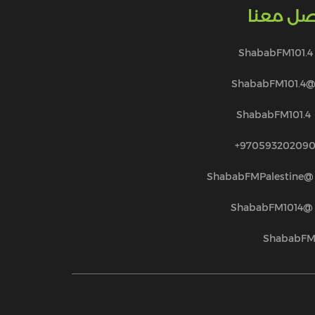
صل معنا
ShababFM101.4
@ShababFM101.
ShababFM101.4
970593202090
@ShababFMPalestine
@ShababFM1014
ShababF