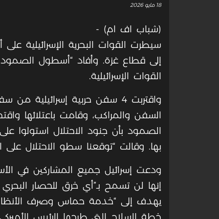
18 مايو 2026
(شباب اف ام) -
إلى قطاع غزة. وأفاد “أسطول الصمود
القوات الإسرائيلية.
واقتربت 4 سفن حربية إسرائيلي
السفن والمراكب، وقامت باعتلائها واق
الصمود بأن جنود الاحتلال استولوا على
بها. وقالت “توقعنا سطو الاحتلال على 
ودعت إسرائيل جميع المشاركين في الأس
إنها لن تسمح بـ”أي خرق للحصار البحري
يهدف إلى “خدمة حماس وصرف الأنظار 
خطة السلاح التي طرحها الرئيس الأميركي 