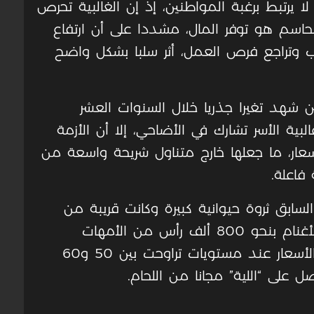
لا يرتبط برغبة المواطنين، إذ إن الغالبية تحرص
لحاسم هو توفر المال، مشددا على أن ارتفاع
اتب وتراجع فرص العمل، أثر سلبا بشكل واضح
 شهد تغيرا جذريا خلال السنوات العشر
لبية الأسر تشارك في الأضاحي، إلا أن الأزمة
أسعار، ما جعلها خارج متناول شريحة واسعة من
فاعلة.
ابق ثروة حيوانية كبيرة وكانت قريبة من
الاكتفاء الذاتي، حيث قُدر عدد رؤوس الأغنام بنحو 800 ألف رأس من الأمهات
المنتجة، الأمر الذي ساهم في استقرار الأسعار عند مستويات تراوحت بين 50 و60
ل على “اللية” مجانا من اللحام
.