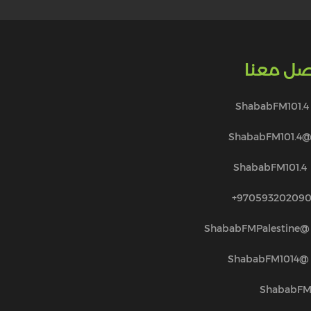
صل معنا
ShababFM101.4
@ShababFM101.
ShababFM101.4
970593202090
@ShababFMPalestine
@ShababFM1014
ShababF