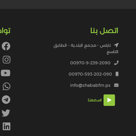
اتصل بنا
توا
نابلس - مجمع البلدية - الطابق
التاسع
4
00970-9-239-2090
00970-593-202-090
info@shababfm.ps
+
اسمعنا
M