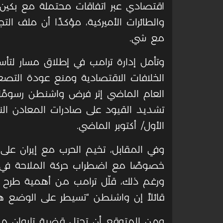
اقتصادي عبر اتفاقات محتملة مع بكين
والطائرات الأميركية، مؤكدًا أن ملف التج
مع شي.
وتأمل إدارة ترامب في إطلاق مسار لتأس
الخلافات الاقتصادية ومنع عودة التصعي
العام الماضي إثر فرض واشنطن رسومًا إ
تشديد القيود على صادرات المعادن الن
الأول/ أكتوبر الماضي.
وفي المقابل، تخيم الحرب مع إيران على
خصوصًا مع اضطراب حركة الملاحة في مض
ورغم ذلك، قلّل ترامب من أهمية طرح ال
قائلاً إن واشنطن “تسيطر على الوضع هن
ومن المتوقع أن تحتل قضية تايوان موقع