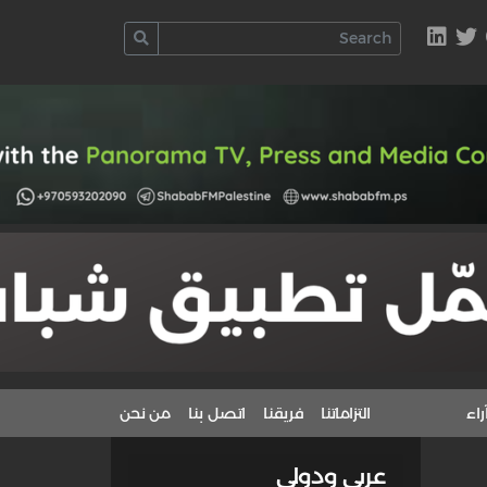
راء
التزاماتنا
فريقنا
اتصل بنا
من نحن
عربي ودولي