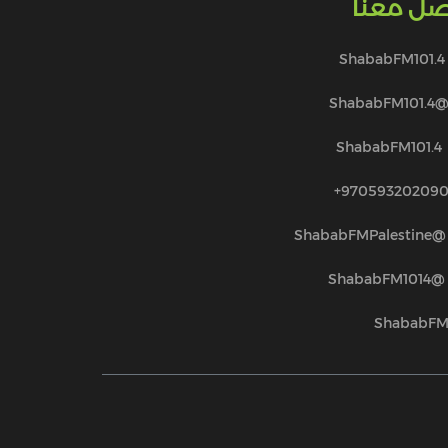
صل معنا
ShababFM101.4
@ShababFM101.
ShababFM101.4
970593202090
@ShababFMPalestine
@ShababFM1014
ShababF