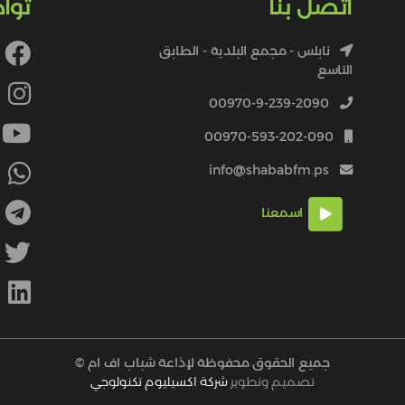
اتصل بنا
توا
نابلس - مجمع البلدية - الطابق
التاسع
4
00970-9-239-2090
00970-593-202-090
info@shababfm.ps
+
اسمعنا
M
جميع الحقوق محفوظة لإذاعة شباب اف ام ©
تصميم وتطوير
شركة اكسيليوم تكنولوجي