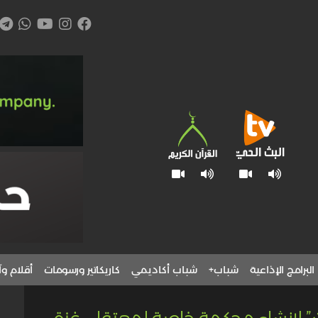
البرامج الإذاعية
شباب+
شباب أكاديمي
كاريكاتير ورسومات
أقلام وآ
” لإنشاء محكمة خاصة لمعتقلي غزة