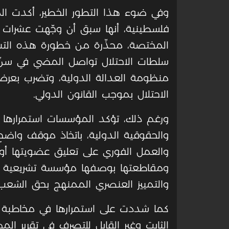
وفي ضوء هذا التطور الخطير، أكدت 
فلسطينية، أنها سبق أن وجّهت عشرات ال
المختصة، محذّرة من خطورة هذه التشريعا
سلطات الاحتلال تواصل المضي في سنّ ا
منظومة العدالة الدولية، وتضرب بعرض ا
الاحتلال بموجب القانون الدولي
.
ورغم ذلك، تؤكد المؤسسات استمرارها في 
والحقوقية الدولية، باتخاذ موقف واضح و
والعمل الفوري على تعليق عضويتها أو إنه
ومقاطعتها بوصفها مؤسسة تشريعية تُشر
والتمييز العنصري الممنهج بحق الشعب
كما شددت على استمرارها في مخاطبة أحرا
الثابت وغير القابل للتصرف في تقرير المص