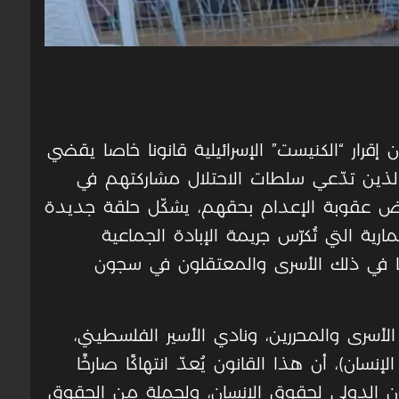
 إقرار “الكنيست” الإسرائيلية قانونا خاصا يقضي
الذين تدّعي سلطات الاحتلال مشاركتهم في
رض عقوبة الإعدام بحقهم، يشكّل حلقة جديدة
ة التي تُكرّس جريمة الإبادة الجماعية
ا في ذلك الأسرى والمعتقلون في سجون
رى والمحررين، ونادي الأسير الفلسطيني،
ان)، أن هذا القانون يُعدّ انتهاكًا صارخًا
نون الدولي لحقوق الإنسان، ولجملة من الحقوق