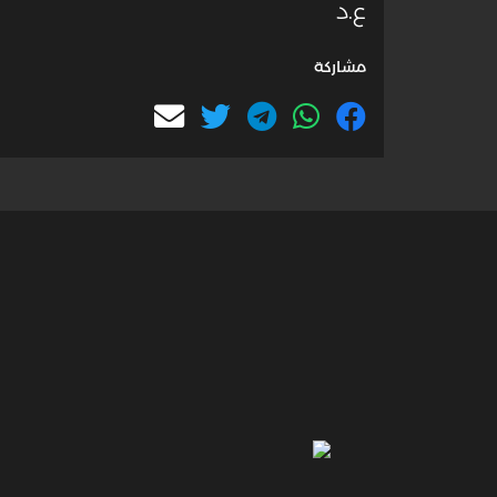
ع.د
مشاركة