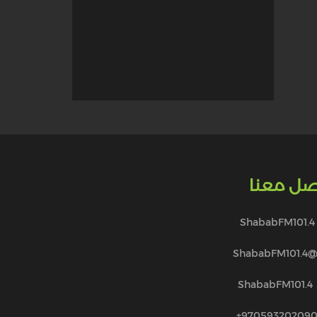
صل معنا
ShababFM101.4
@ShababFM101.
ShababFM101.4
970593202090