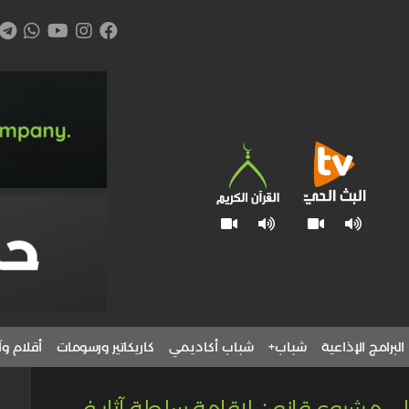
البرامج الإذاعية
شباب+
شباب أكاديمي
كاريكاتير ورسومات
أقلام وآ
لى مشروع قانون لإقامة سلطة آثار في