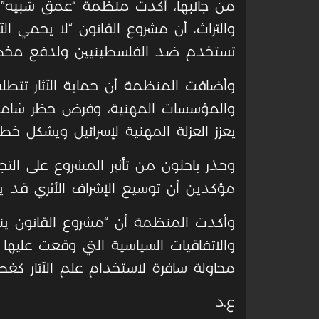
من جانبها، أكدت منظمة “عمق شبيه” الح
والتراث، أن مشروع القانون “لا يحمي الآثا
تستخدم ضد الفلسطينيين ولدفع مخ
وأضافت المنظمة أن حماية الآثار تتطل
والمؤسسات المهنية، وفرض حظر شامل عل
يعزز العزلة المهنية لإسرائيل ويشكل خطرا 
وحذر باحثون من تأثير المشروع على التج
مؤكدين أن توسيع الإشراف الأثري قد 
وأكدت المنظمة أن “مشروع القانون ين
والاتفاقيات السياسية التي وقعت عليها
محاولة سافرة لاستخدام علم الآثار كغط
ع.د