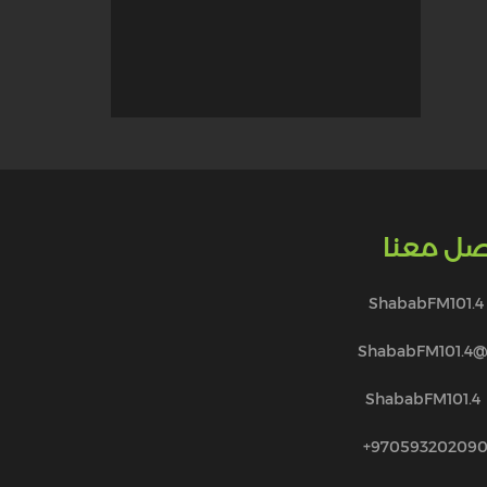
صل معنا
ShababFM101.4
@ShababFM101.
ShababFM101.4
970593202090