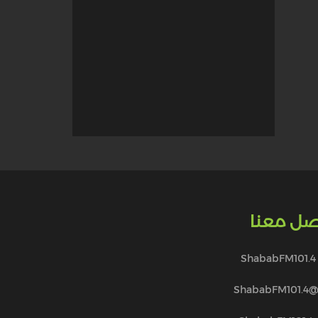
صل معنا
ShababFM101.4
@ShababFM101.