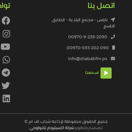
اتصل بنا
توا
نابلس - مجمع البلدية - الطابق
التاسع
4
00970-9-239-2090
00970-593-202-090
info@shababfm.ps
+
اسمعنا
M
جميع الحقوق محفوظة لإذاعة شباب اف ام ©
تصميم وتطوير
شركة اكسيليوم تكنولوجي