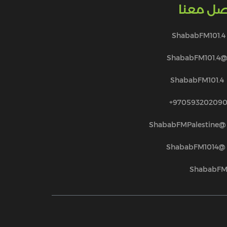
صل معنا
ShababFM101.4
@ShababFM101.
ShababFM101.4
970593202090
@ShababFMPalestine
@ShababFM1014
ShababF