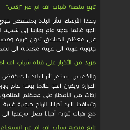
تابع منصة شباب اف ام عبر “إكس”
وغدا الأربعاء، تتأثر البلاد بمنخفض جو
الجو غائما بوجه عام وباردا إلى شديد 
على معظم المناطق تكون غزيرة ومصحوبة
جنوبية غربية الى غربية معتدلة الى نشطة
مزيد من الأخبار على قناة شباب اف ام 
والخميس، يستمر تأثر البلاد بالمنخف
الحرارة ويكون الجو غائما بوجه عام وبا
زخات من الأمطار على معظم المناطق
وتساقط البرد أحيانا، الرياح جنوبية غرب
مع هبات قوية أحيانا تصل سرعتها الى 60 كم/ساعة والبحر مائجا.
تابع منصة شباب اف ام عبر أنستغرام