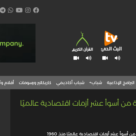
البرامج الإذاعية
شباب+
شباب أكاديمي
كاريكاتير ورسومات
أقلام وآ
من أسوأ عشر أزمات اقتصادية عالميًا