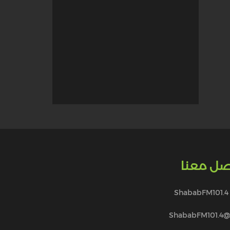
صل معنا
ShababFM101.4
@ShababFM101.