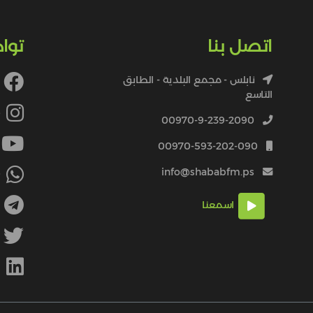
اتصل بنا
توا
نابلس - مجمع البلدية - الطابق
التاسع
4
00970-9-239-2090
00970-593-202-090
info@shababfm.ps
+
اسمعنا
M