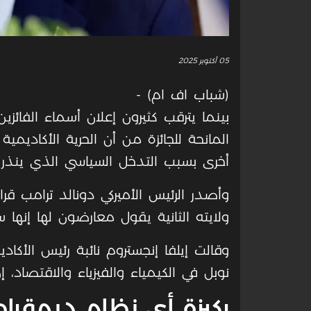
05 أكتوبر 2025
(شباب اف ام) -
بينما يترقب كثيرون إعلان أسماء الفائزي
المانحة للجائزة من أن الحرية الأكاديم
أخرى بسبب التدخل السياسي الذي ينذر بت
وأصدر الرئيس الأميركي دونالد ترامب قر
ولايته الثانية يقول معارضون لها إنها 
وقالت إيلفا إنجستروم نائبة رئيس الأكادي
نوبل في الكيمياء والفيزياء والاقتصاد، إن
ركيزة أي نظام ديمقرا