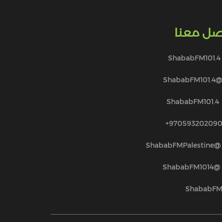
صل معنا
ShababFM101.4
@ShababFM101.
ShababFM101.4
970593202090
@ShababFMPalestine
@ShababFM1014
ShababF