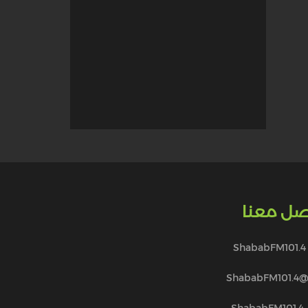
صل معنا
ShababFM101.4
@ShababFM101.
ShababFM101.4