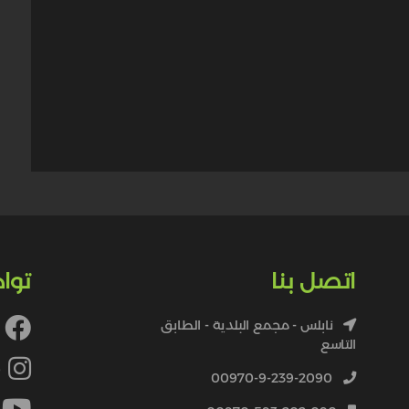
اتصل بنا
توا
نابلس - مجمع البلدية - الطابق
التاسع
4
00970-9-239-2090