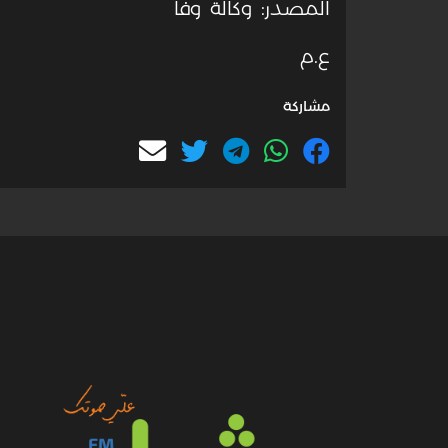
المصدر: وكالة وفا
ع.م
مشاركة