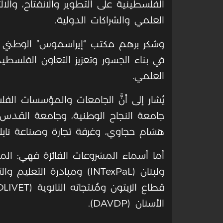
الفلسطينية على التطوير والانفتاح، والال
العلمي والشراكات الدولية
.
وشكر برهم مكتب “إيراسموس” الوطني
في بناء الجسور وتعزيز التعاون الفلسطين
العلمي
.
يُشار إلى أنَّ الجامعات والمؤسسات ال
جامعة النجاح الوطنية، وجامعة القدس، 
هشام حجاوي، وغرفة تجارة وصناعة ناب
أما أسماء المشروعات الفائزة فهي: ال
ولبنان
(INTexPaL)
ومبادرة التعليم وال
قطاع الزيتون ومُنتجاته الثانوية
OLIVET)
الأسنان
(DAVDP)
.