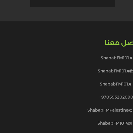
صل معنا
ShababFM101.4
@ShababFM101.
ShababFM101.4
970593202090
@ShababFMPalestine
@ShababFM1014