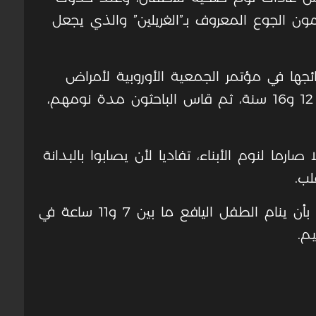
ن الجوع المعروف بـ”الغريلين” والذي يجعل
جها في مؤتمر الجمعية الأوروبية لأمراض
القلب، 1200 طفل تتراوح أعمارهم بين 12 و16 سنة، ثم قاس الباحثون مدة نومهم،
ارما لنوم الأبناء، تفاديا لأن يصابوا بالبدانة
لب.
وتنصح هيئة الصحة العامة في بريطانيا بأن ينام الطفل اليافع ما بين 7 و11 ساعة في
م.