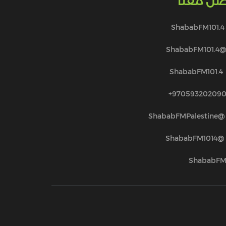
صل معنا
ShababFM101.4
@ShababFM101.
ShababFM101.4
970593202090
@ShababFMPalestine
@ShababFM1014
ShababF