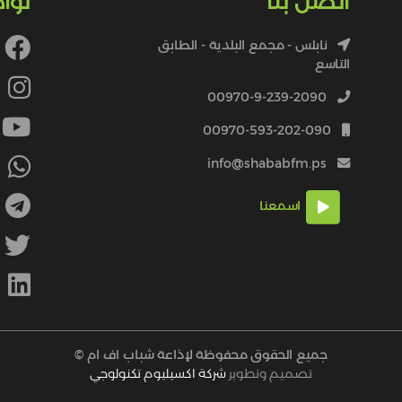
اتصل بنا
توا
نابلس - مجمع البلدية - الطابق
التاسع
4
00970-9-239-2090
00970-593-202-090
info@shababfm.ps
+
اسمعنا
M
جميع الحقوق محفوظة لإذاعة شباب اف ام ©
تصميم وتطوير
شركة اكسيليوم تكنولوجي