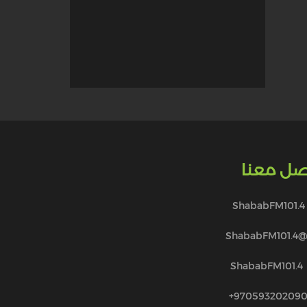
صل معنا
ShababFM101.4
@ShababFM101.
ShababFM101.4
970593202090