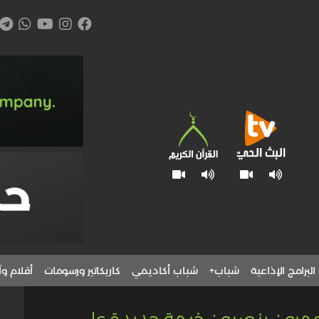
البرامج الإذاعية
شباب+
شباب أكاديمي
كاريكاتير ورسومات
أقلام وآ
عمرون ينصبون خيمة جديدة على