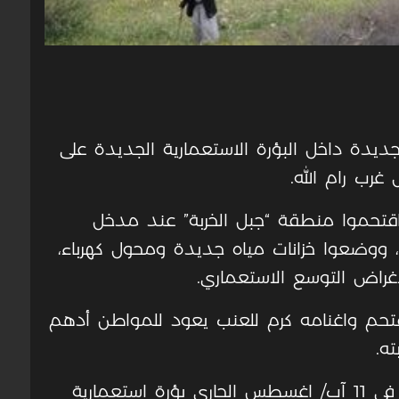
ديدة داخل البؤرة الاستعمارية الجديدة على
رب رام الله.
قتحموا منطقة “جبل الخربة” عند مدخل
، ووضعوا خزانات مياه جديدة ومحول كهرباء،
لأغراض التوسع الاستعماري.
قتحم واغنامه كرم للعنب يعود للمواطن أدهم
ه.
وكان عدد من المستعمرين قد أقاموا في 11 آب/ اغسطس الجاري بؤرة استعمارية