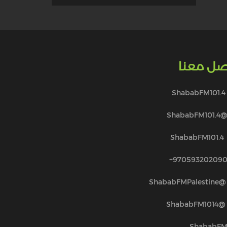
صل معنا
ShababFM101.4
@ShababFM101.
ShababFM101.4
970593202090
@ShababFMPalestine
@ShababFM1014
ShababF