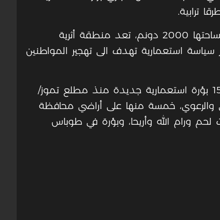
يذكر أن منطقة جبل الخربة التي تبلغ مساحتها 2000 دونم، تعد منطقة أثرية
 سياسة استعمارية تهدف الى تهجير المواطنين
يشار إلى أن المستعمرين حاولوا إقامة 15 بؤرة استعمارية جديدة منذ مطلع تموز/
اعي والرعوي، خمسة منها على أراضي محافظة
 لحم ورام الله وأريحا، وبؤرة في طوباس