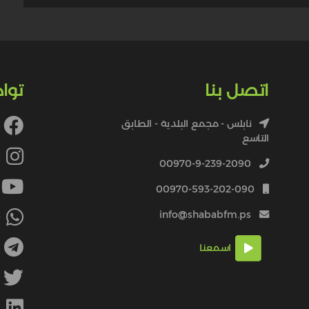
اتصل بنا
توا
نابلس - مجمع البلدية - الطابق
التاسع
4
00970-9-239-2090
00970-593-202-090
info@shababfm.ps
+
اسمعنا
M