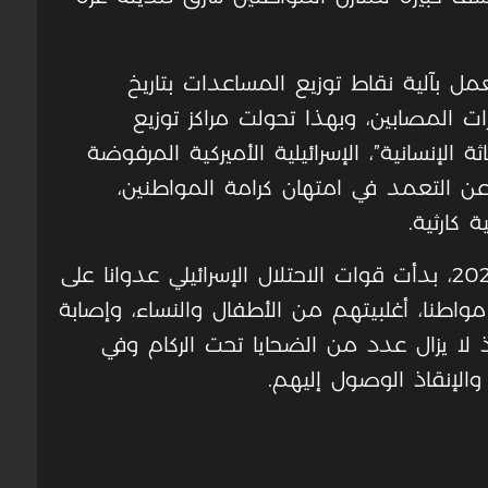
ل بآلية نقاط توزيع المساعدات بتاريخ
300 شهيد، وعشرات المصابين، وبهذا تحولت مراكز توزيع
الإنسانية”، الإسرائيلية الأميركية المرفوضة
عن التعمد في امتهان كرامة المواطنين،
كارثية.
ومنذ السابع من تشرين الأول/ أكتوبر 2023، بدأت قوات الاحتلال الإسرائيلي عدوانا على
اع غزة، أسفر عن استشهاد 55,493 مواطنا، أغلبيتهم من الأطفال والنساء، وإصابة
ة، إذ لا يزال عدد من الضحايا تحت الركام وفي
الإنقاذ الوصول إليهم.