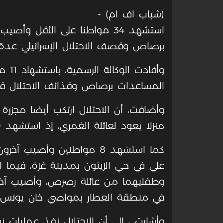
(شباب اف ام) -
استشهد 34 مواطنا على الأقل وأ
برصاص وقصف الاحتلال الإسرائيلي عدة
وأفاد
المساعدات برصاص وقذائف الاحتلال ق
وأضافت، أن الاحتلال ارتكب أيضا مجز
منزلا يعود لعائلة الغمري، إذ استشهد 10 مواطنين هم الأب والأم وأبناؤهم.
كما استشهد 8 مواطنين وأصي
وطفليهما من عائلة رصرص، وأصيب آخرون
في منطقة العطار بمواصي خان يونس.
وأشارت ، إلى أن الاحتلال نفذ عمليات 