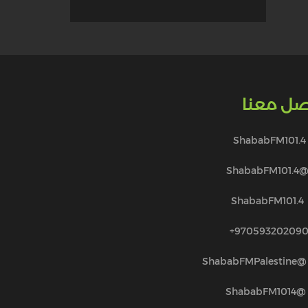
صل معنا
ShababFM101.4
@ShababFM101.
ShababFM101.4
970593202090
@ShababFMPalestine
@ShababFM1014