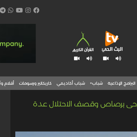
البرامج الإذاعية
شباب+
شباب أكاديمي
كاريكاتير ورسومات
أقلام وآ
لجرحى برصاص وقصف الاحتلال عدة