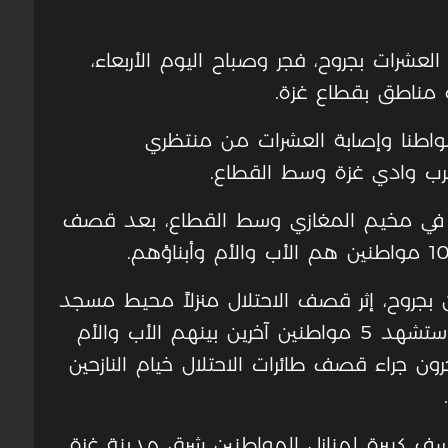
صيب العشرات بجروح، فجر وصباح اليوم الأربعاء،
 مناطق بقطاع غزة.
ت الوكالة الرسمية، باستشهاد 11 مواطنا وإصابة العشرات من منتظري
رب وادي غزة وسط القطاع.
رة في مخيم المغازي وسط القطاع، بعد قصف
ب آخرون بجروح، إثر قصف الاحتلال منزلاً محيط مسجد
علي في حي الزيتون بمدينة غزة، فيما استشهد 5 مواطنين آخرين بينهم الأب والأم
 جراء قصف طائرات الاحتلال خيام النازحين
نسف كبيرة لمنازل المواطنين شرق مدينة غزة