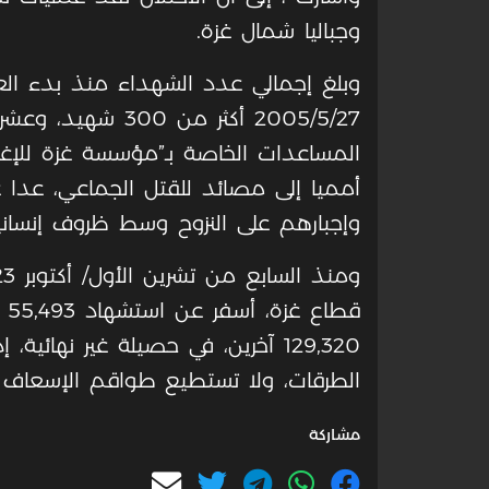
وجباليا شمال غزة.
وبلغ إجمالي عدد الشهداء منذ بدء العم
2005/5/27 أكثر من 
المساعدات الخاصة بـ”مؤسسة غزة للإغاثة 
أمميا إلى مصائد للقتل الجماعي، عدا 
وإجبارهم على النزوح وسط ظروف إنسانية 
قط
129,320 آخرين، في حصيلة غير نهائي
الطرقات، ولا تستطيع طواقم الإسعاف و
مشاركة