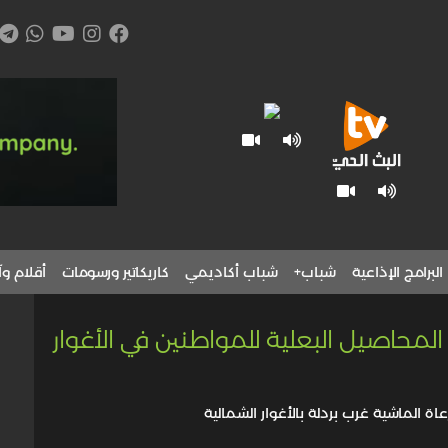
البرامج الإذاعية
شباب+
شباب أكاديمي
كاريكاتير ورسومات
أقلام وآ
حاصيل البعلية للمواطنين في الأغوار