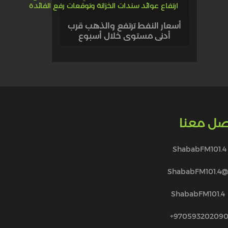
أسعار النفط ترتفع والذهب قرب
أدنى مستوى خلال أسبوع
صل معنا
ShababFM101.4
@ShababFM101.
ShababFM101.4
970593202090