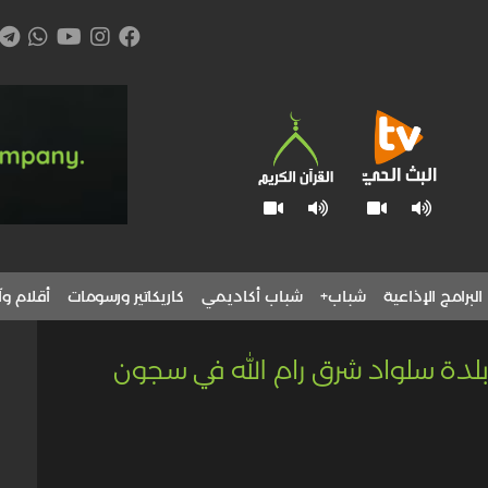
البرامج الإذاعية
شباب+
شباب أكاديمي
كاريكاتير ورسومات
أقلام وآ
 بلدة سلواد شرق رام الله في سجون