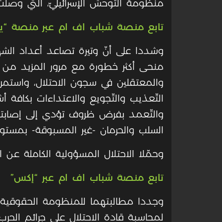
منظومة التوحش الإسرائيليّ، التي وصلت 
تابع منصة شباب اف ام عبر منصة “ي
وشددا على أنّ وتيرة تصاعد أعداد الش
منحى أكثر خطورة مع مرور المزيد من ا
والمعتقلين في سجون الاحتلال، واستمرا
التّعذيب والتّجويع والاعتداءات بكافة أشك
والتّعمد بفرض ظروف تؤدي إلى إصابت
السلب والحرمان -غير المسبوقة- بمستوا
وحمّلا الاحتلال المسؤولية الكاملة عن 
تابع منصة شباب اف ام عبر “إكس”
وجددا مطالبتهما للمنظومة الحقوقية ا
لمحاسبة قادة الاحتلال على جرائم الحر