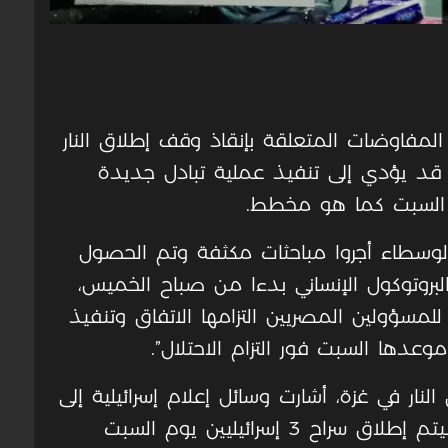
مفاوضات المتعلقة بإنقاذ وقف إطلاق النار
د يؤدي إلى تنفيذ عملية تبادل جديدة
ن السبت كما هو مخطط.
وسطاء أجروا مباحثات مكثفة وتم الحصول
البروتوكول الإنساني بدءا من صباح الخميس،
مسؤولين المصريين التزامها الاتفاق وتنفيذ
عدها السبت فور التزام الاحتلال”.
 إطلاق النار في غزة، أشارت وسائل إعلام إسرائيلية إلى
تقدم في مسار التفاوض، وذكرت أنه سيتم إطلاق سراح 3 إسرائيليين يوم السبت