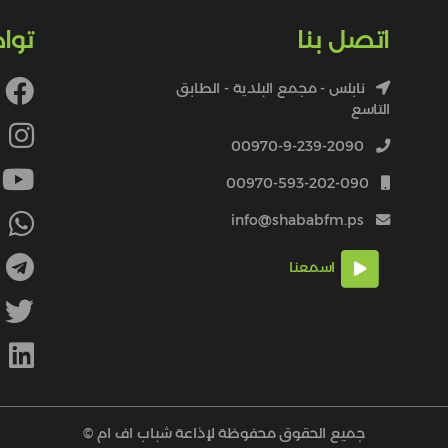
اتصل بنا
توا
نابلس - مجمع البلدية - الطابق
التاسع
4
00970-9-239-2090
00970-593-202-090
info@shababfm.ps
+
اسمعنا
M
جميع الحقوق محفوظة لإذاعة شباب اف ام ©