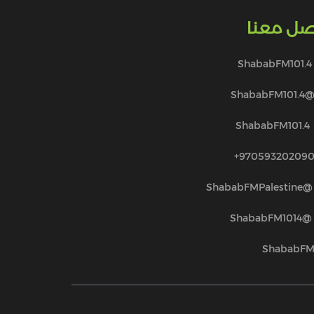
صل معنا
ShababFM101.4
@ShababFM101.
ShababFM101.4
970593202090
@ShababFMPalestine
@ShababFM1014
ShababF