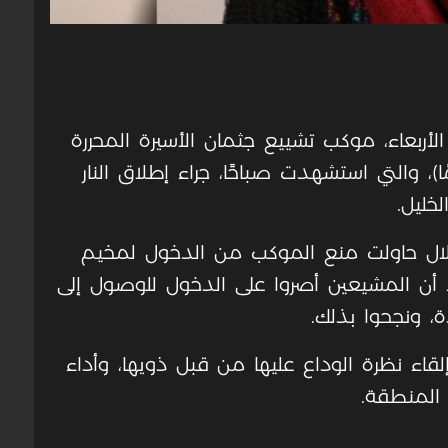
الأربعاء، موكب تشييع جثمان الأسيرة المحررة
ة غفران هارون وراسنة (31 عامًا)، والتي استشهدت صباحًا، جراء إطلاق النار
خليل.
لال حاولت منع الموكب من الدخول لمخيم
ا أن المشيعين أصروا على الدخول للوصول إلى
 ونجحوا بذلك.
اء نظرة الوداع عليها من قبل ذويها، وأداء
 المنطقة.