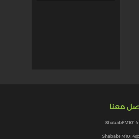
صل معنا
ShababFM101.4
@ShababFM101.