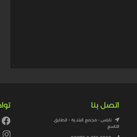
اتصل بنا
توا
نابلس - مجمع البلدية - الطابق
التاسع
4