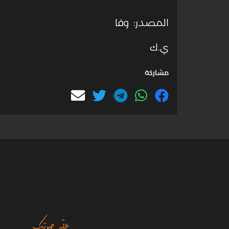
المصدر: وفا
ي.ك
مشاركة