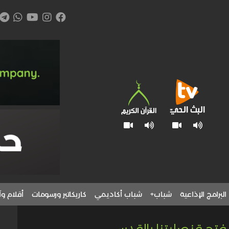
البرامج الإذاعية
شباب+
شباب أكاديمي
كاريكاتير ورسومات
أقلام وآ
دة فتح قنصليتنا بالقدس