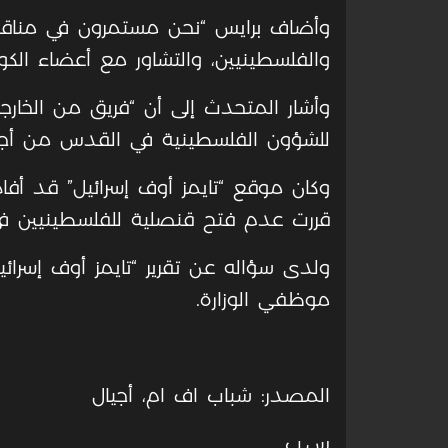
وأضاف برايس “نحن مستمرون في مناقشة
والفلسطينيين، والتشاور مع أعضاء الكو
وأشار المتحدث إلى أن “فريق من الخارجي
للشؤون الفلسطينية في القدس من أجل
وكان موقع “تايمز أوف إسرائيل” قد أفاد ا
قررت عدم فتح قنصلية للفلسطينيين ف
ولدى سؤاله عن تقرير “تايمز أوف إسرائ
موظفي الوزارة.
المصدر: شباب اف ام، أجيال
س.ب