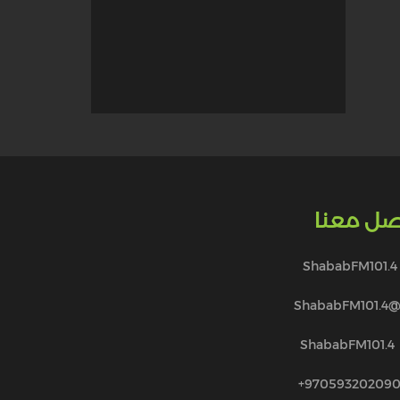
صل معنا
ShababFM101.4
@ShababFM101.
ShababFM101.4
970593202090