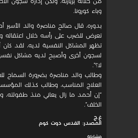
من خلاله بزيارته، ولكن إدارة سجون الاح
وباء كورونا.
بدوره، قال صالح مناصرة والد الأسير أ
تعرض للضرب على رأسه خلال اعتقاله و
تظهر المشاكل النفسية لديه، لقد كان 
لسجون أخرى وأصبح لديه مشاكل نفسية و
لا؟”.
وطالب والد مناصرة بضرورة السماح للع
العلاج المناسب، وطالب كذلك المؤسسات
“إن أحمد ما زال يعاني منذ طفولته، و
الخلف”.
غ.ج
المصدر: القدس دوت كوم
مشاركة