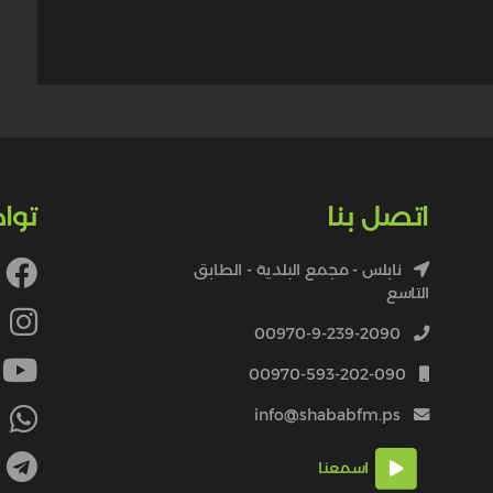
اتصل بنا
توا
نابلس - مجمع البلدية - الطابق
التاسع
4
00970-9-239-2090
00970-593-202-090
info@shababfm.ps
+
اسمعنا