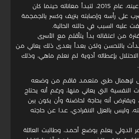
شاهداً على استشهاد ابنه “حسن” أمام عينه، عام 2015، لتبدأ معاناته حينما كان
ب على رأسه وإصابته بنزيف وكسر بالجمجمة
 عليه السبب في حالته الحالية.
ترة من اعتقاله بدأ يتأقلم مع الأسرى
 بدأت بالتحسن ولكن بعدأ بعدى ذلك يعاني من
احتلال بإعطائه أدوية لم نعلم ماهي، وذلك
رض لإهمال طبي متعمد فاقم من وضعه
النفسية التي يعاني منها، ورغم أنه يحتاج
دي، ويفترض أنه بحاجة لحاضنة وأن يكون بين
، وليس بالعزل الانفرادي، عدا عن حاجته
مر الدولي يعلم بوضع أحمد، وطالبت العائلة