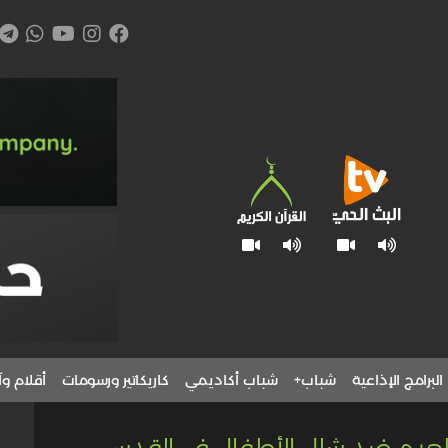
البرامج الإذاعية
شباب+
شباب أكاديمي
كاريكاتير ورسومات
أقلام وآ
لتطعيم ضد شلل الأطفال في القدس