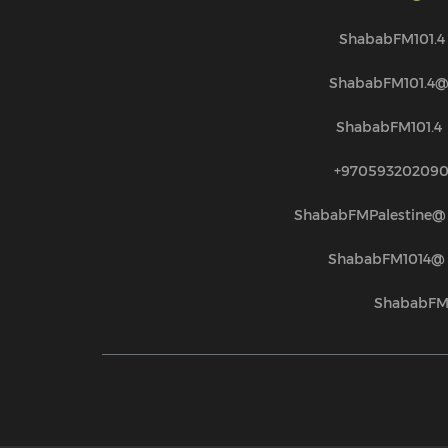
ShababFM101.4
@ShababFM101.
ShababFM101.4
970593202090
@ShababFMPalestine
@ShababFM1014
ShababF