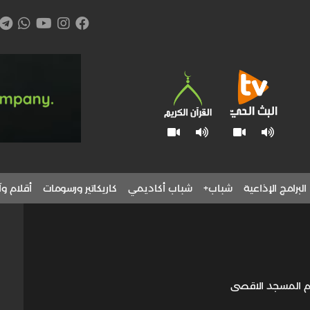
البرامج الإذاعية
شباب+
شباب أكاديمي
كاريكاتير ورسومات
أقلام وآ