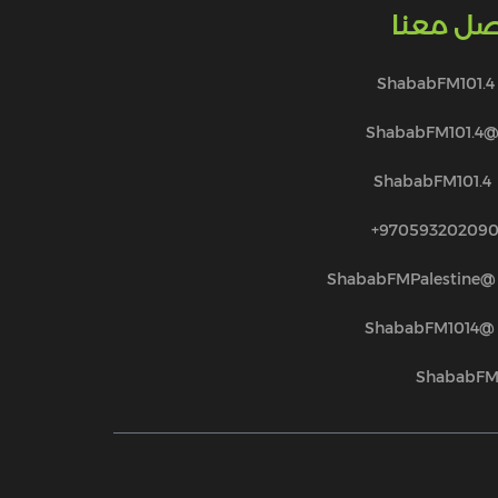
صل معنا
ShababFM101.4
@ShababFM101.
ShababFM101.4
970593202090
@ShababFMPalestine
@ShababFM1014
ShababF