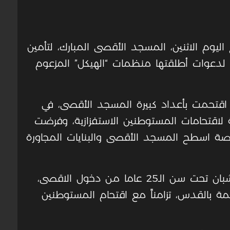
اليوم الاثنين، المسجد الأقصى المبارك، لتأمين
ة لدعوات أطلقتها منظمات “الهيكل” المزعوم
اقتحمت بأعداد كبيرة المسجد الأقصى، في
ة لاقتحامات المستوطنين الاستفزازية، وفرضت
ناصة اسطح المسجد الأقصى والبنايات المجاورة
وأشارت إلى أن قوات الاحتلال منعت الشبان تحت سن الـ25 عاما من دخول الاقصى،
مة بالقدس، تزامناً مع اقتحام المستوطنين