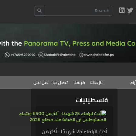
راء
التزاماتنا
فريقنا
اتصل بنا
من نحن
فلسطينيات
أدت لارتقاء 25 شهيدًا.. أكثر من