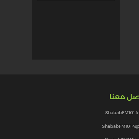
صل معنا
ShababFM101.4
@ShababFM101.