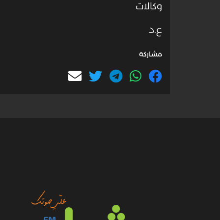
وكالات
ع.د
مشاركة