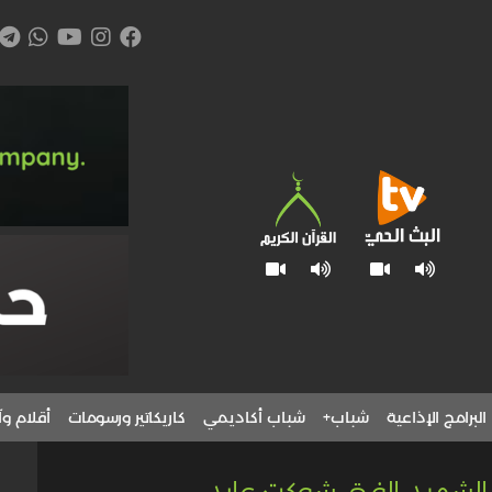
البرامج الإذاعية
شباب+
شباب أكاديمي
كاريكاتير ورسومات
أقلام وآ
الشهيد الفتى شوكت عابد