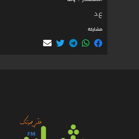
ع.د
مشاركة