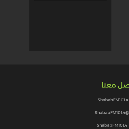
صل معنا
ShababFM101.4
@ShababFM101.
ShababFM101.4