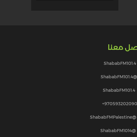
صل معنا
ShababFM101.4
@ShababFM101.
ShababFM101.4
970593202090
@ShababFMPalestine
@ShababFM1014