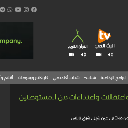
البرامج الإذاعية
شباب+
شباب أكاديمي
كاريكاتير ورسومات
أقلام وآ
 واعتقالات واعتداءات من المستوطنين