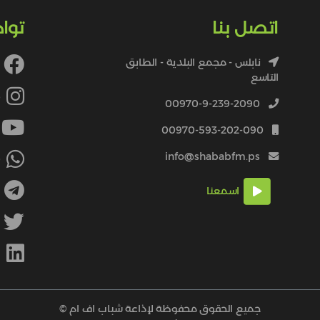
اتصل بنا
توا
نابلس - مجمع البلدية - الطابق
التاسع
4
00970-9-239-2090
00970-593-202-090
info@shababfm.ps
+
اسمعنا
M
جميع الحقوق محفوظة لإذاعة شباب اف ام ©