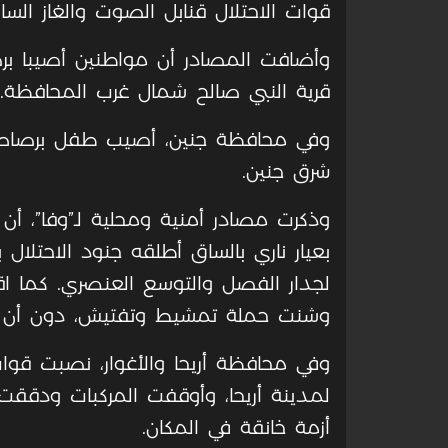
قوات الاحتلال قنابل الصوت والغاز الس
وأضافت المصادر أن مواطنين أصيبا برص
قرية النبي صالح شمال غرب المحافظة.
وفي محافظة جنين، أصيب طفل برصاص ال
شرق جنين.
بعيار ناري بالساق أطلقه جنود الاحتلال ب
لجدار الفصل والتوسع العنصري. كما اق
وشنت حملة تمشيط وتفتيش، دون أن يب
وفي محافظة أريحا والأغوار، نصبت قوات 
لمدينة أريحا، وأوقفت المركبات ودققت
أزمة خانقة في المكان.