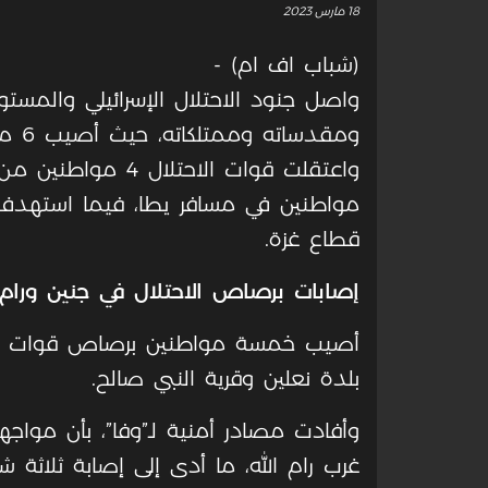
18 مارس 2023
(شباب اف ام) -
واصل جنود الاحتلال الإسرائيلي والمست
ومقد
واعتقلت قوات الاحت
مواطنين في مسافر يطا، فيما استهدف ا
قطاع غزة.
إصابات برصاص الاحتلال في جنين ورام 
أصيب خمسة مواطنين برصاص قوات الاحت
بلدة نعلين وقرية النبي صالح.
وأفادت مصادر أمنية لـ”وفا”، بأن مواج
غرب رام الله، ما أدى إلى إصابة ثلاثة