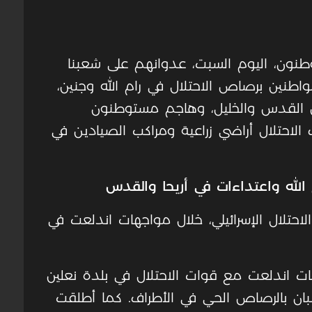
وطنون، اليوم السبت، عدوانهم على شعبنا
ساته وممتلكاته، حيث أصيب 6 مواطنين برصاص الاحتلال في رام الله وجنين،
لال 4 مواطنين من القدس والخليل، وهاجم مستوطنون
لاحتلال أراضي زراعية ومراكب الصيادين في
الله واعتداءات في أريحا والقدس
لال الإسرائيلي، خلال مواجهات اندلعت في
هات اندلعت مع قوات الاحتلال في بلدة نعلين
 شبان بالرصاص الحي في الأطراف. كما أطلقت