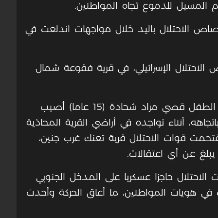
ام المسيل للدموع تجاه المواطنين.
اص الاحتلال باليد خلال مواجهات اندلعت في
احتلال الإسرائيلي، في قرية فقوعة شمال
وذكرت مصادر أمنية ومحلية لـ”وفا”، أن الطفل قصي مراد شحادة (15 عاما) أصيب
اتجاهه، أثناء تواجده في أراضي القرية المحاذية
تحمت قوات الاحتلال قرية تعنك غرب جنين،
لغ عن أي اعتقالات.
الاحتلال حاجزا عسكريا على المدخل الجنوبي
 في هويات المواطنين، ما أعاق الحركة وأحدث