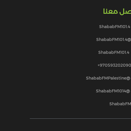
صل معنا
ShababFM101.4
@ShababFM101.
ShababFM101.4
970593202090
@ShababFMPalestine
@ShababFM1014
ShababF