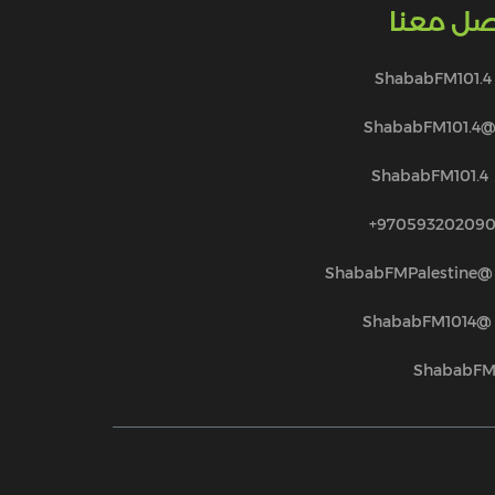
صل معنا
ShababFM101.4
@ShababFM101.
ShababFM101.4
970593202090
@ShababFMPalestine
@ShababFM1014
ShababF