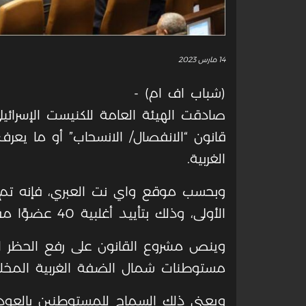
14 مارس 2023
(شباب اف ام) -
صادقت الهيئة العامة للكنيست الإسرائيلي
قانون “الانفصال/ الانسحاب” أو ما يع
الغربية.
وبحسب موقع واي نت العبري، فإنه تم ا
الأولى، وذلك بتأييد أغلبية 40 عضوًا مقابل 17 معارضًا.
وينص مشروع القانون على رفع الحظر
مستوطنات شمال الضفة الغربية المخلاة،
ويعني ذلك السماح للمستوطنين بالعود