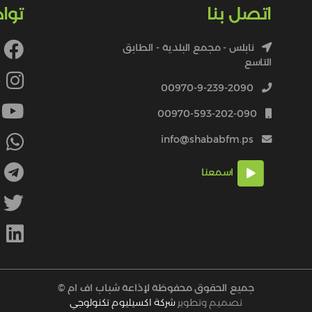
اتصل بنا
توا
نابلس - مجمع البلدية - الطابق
التاسع
4
00970-9-239-2090
00970-593-202-090
info@shababfm.ps
+
اسمعنا
M
جميع الحقوق محفوظة لإذاعة شباب اف ام ©
تصميم وتطوير
شركة اكسيليوم تكنولوجي