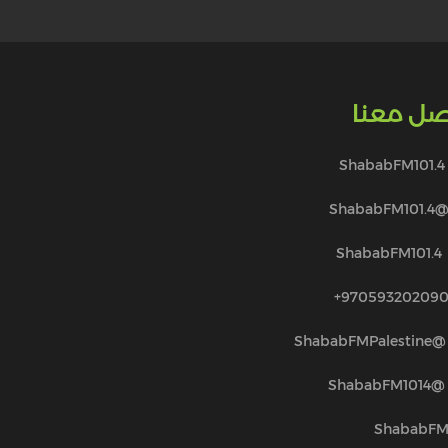
صل معنا
ShababFM101.4
@ShababFM101.
ShababFM101.4
970593202090
@ShababFMPalestine
@ShababFM1014
ShababF