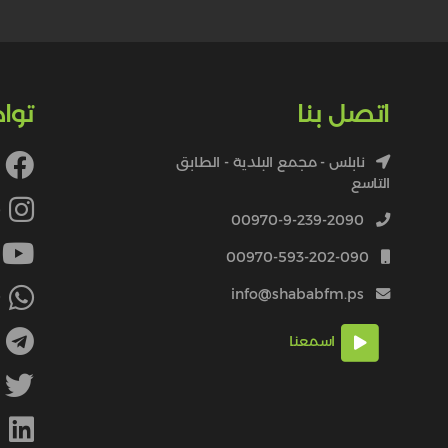
اتصل بنا
توا
نابلس - مجمع البلدية - الطابق
التاسع
4
00970-9-239-2090
00970-593-202-090
info@shababfm.ps
+
اسمعنا
M