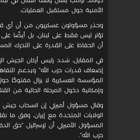
دونالد ترامب بشأن وقف القتال في لب
الأمنية حول مستقبل العمليات.
وحذر مسؤولون عسكريون من أن أي قيود
تؤثر ليس فقط على لبنان، بل أيضًا على 
أن الحفاظ على القدرة على التحرك المستق
في المقابل، شدد رئيس أركان الجيش الإس
إضعاف قدرات حزب الله” ويدعم التفاهما
المؤسسة العسكرية لا يزال مفتوحًا حول ح
وإمكانية دخول المرحلة الحالية من القتال
وقال مسؤول أميركي إن انسحاب جيش الا
المسؤول الأميركي أن لإسرائيل “حق ال
حزب الله”.