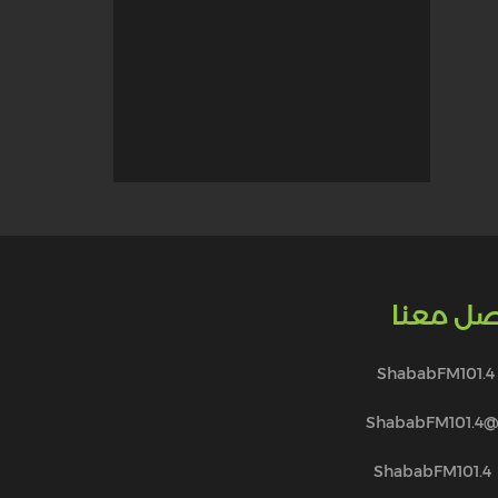
صل معنا
ShababFM101.4
@ShababFM101.
ShababFM101.4