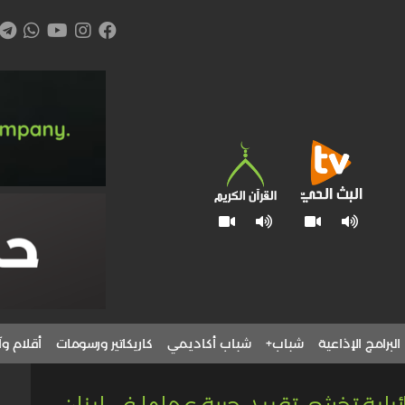
البرامج الإذاعية
شباب+
شباب أكاديمي
كاريكاتير ورسومات
أقلام وآ
يلية تخشى تقييد حرية عملها في لبنان