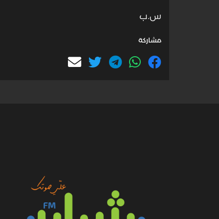
س.ب
مشاركة