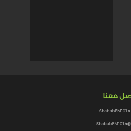
صل معنا
ShababFM101.4
@ShababFM101.