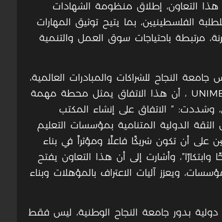
ن هذا التعاون، إطلاق منظومة الشهادات
صغّرة الرقمية Micro-credentials للطلبة الفلسطينيين، بما يتيح توثيق المهارات
، مرتبطة باحتياجات سوق العمل والتنمية
جامعة النجاح للشراكات والمبادرات العالمية،
رئيس اتحاد الجامعات الأورومتوسطيةUNIMED ، أن هذا الاتفاق يمثل محطة مهمة
 وشددت: ” الاتفاق على إنشاء المكتب
سطين يعكس الثقة الدولية المتنامية بمؤسسات التعليم
لى أن تكون شريكًا فاعلًا ومؤثراً في بناء
وابتكارًا”، وأشارت إلى أن هذا التعاون يفتح
مؤسسات، ويعزز آليات الاعتراف بالمؤهلات وبناء
 دولية بدور جامعة النجاح الوطنية، ليس فقط