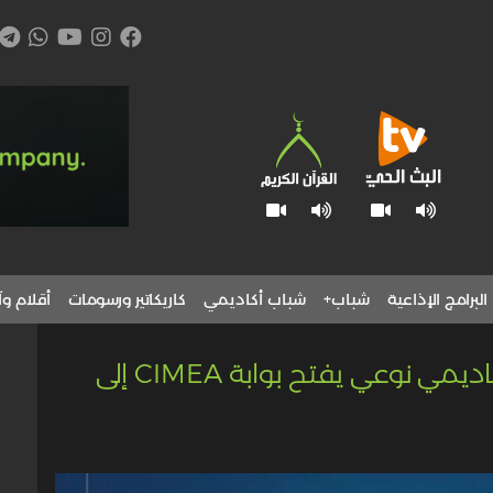
البرامج الإذاعية
شباب+
شباب أكاديمي
كاريكاتير ورسومات
أقلام وآ
*من إيطاليا إلى فلسطين: اتفاق أكاديمي نوعي يفتح بوابة CIMEA إلى