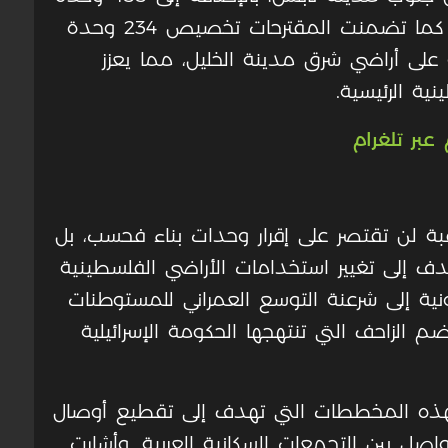
في مستوطنة ‘ميفو دوتان’ غرب جنين. كما تضمنت المقترحات تخصيص 234 وحدة
على أراضي شرق مدينة الخليل، مما يعزز
ة الرئيسية.
عبر تلغرام
ة لن تقتصر على إقرار وحدات بناء فحسب، بل
 إلى تغيير استخدامات الأراضي الفلسطينية
نية إلى شرعنة التوسع العمراني للمستوطنات
لزاحف التي تنتهجها الحكومة الإسرائيلية
لهذه المخططات التي تهدف إلى تقطيع أوصال
اصل بين التجمعات السكانية العربية. وأشارت