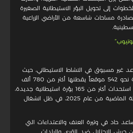
طوات إلى تحويل البؤر الاستيطانية الصغيرة
ادرة مساحات شاسعة من الأراضي الزراعية
لسطينية.
وتيوب”
تصاعد غير مسبوق في النشاط الاستيطاني، حيث
بلغ عدد المستوطنات والبؤر في الضفة نحو 542 موقعاً يقطنها أكثر من 780 ألف
مستوطن. ومنذ أكتوبر 2023، تم رصد استحداث أكثر من 165 بؤرة استيطانية جديدة،
منها 59 بؤرة أقيمت خلال الأشهر القليلة الماضية من عام 2025، في ظل انشغال
عد حاد في وتيرة العنف والاعتداءات التي
 جيش الاحتلال ضد القرى والبلدات