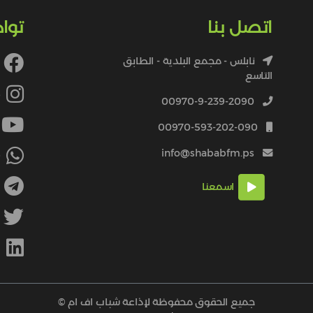
اتصل بنا
توا
نابلس - مجمع البلدية - الطابق
التاسع
4
00970-9-239-2090
00970-593-202-090
info@shababfm.ps
+
اسمعنا
M
جميع الحقوق محفوظة لإذاعة شباب اف ام ©