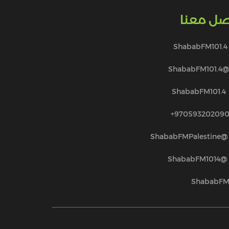
صل معنا
ShababFM101.4
@ShababFM101.
ShababFM101.4
970593202090
@ShababFMPalestine
@ShababFM1014
ShababF