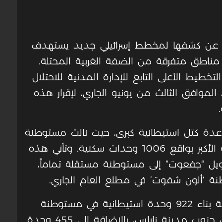
ان عن كشفها لمخطط إسرائيلي جديد يستهدف
ة في مناطق متفرقة من الضفة الغربية المحتلة.
يط الأعلى التابع للإدارة المدنية للاحتلال
الموافق الثالث من يونيو الجاري، لإقرار هذه
 عدة كتل استيطانية كبرى، حيث نالت مستوطنة
‘جفعوت’ الواقعة غرب بيت لحم الحصة الأكبر بواقع 1006 وحدات سكنية. وتأتي هذه
يل “جفعوت” إلى مستوطنة مستقلة تماماً،
طنة ‘ألون شفوت’ في مطلع العام الجاري.
وفي شمال الضفة الغربية، تشمل الخطة بناء 922 وحدة استيطانية في مستوطنة
“هار براخا” الجاثمة على أراضي المواطنين جنوب مدينة نابلس، بالإضافة إلى 455 وحدة