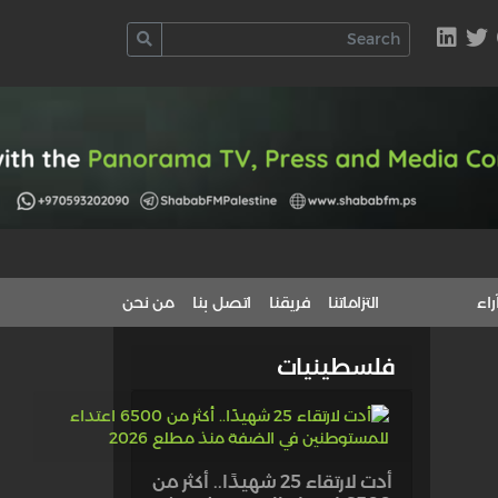
راء
التزاماتنا
فريقنا
اتصل بنا
من نحن
فلسطينيات
أدت لارتقاء 25 شهيدًا.. أكثر من