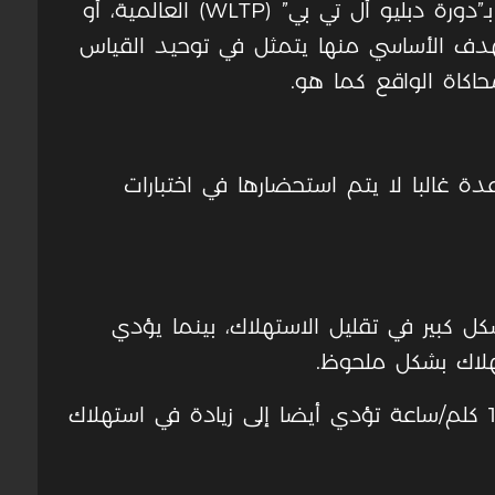
الموحد للمركبات الخفيفة، أو ما يعرف بـ”دورة دبليو أل تي بي” (WLTP) العالمية، أو
والهدف الأساسي منها يتمثل في توحيد القياس
حاكاة الواقع كما هو.
دة غالبا لا يتم استحضارها في اختبارات
كل كبير في تقليل الاستهلاك، بينما يؤدي
تهلاك بشكل ملحوظ.
كما أن القيادة بسرعات عالية تتجاوز 120 كلم/ساعة تؤدي أيضا إلى زيادة في استهلاك