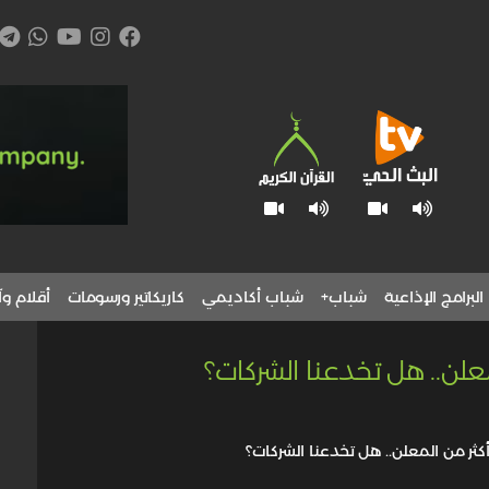
البرامج الإذاعية
شباب+
شباب أكاديمي
كاريكاتير ورسومات
أقلام وآ
علن.. هل تخدعنا الشركات؟