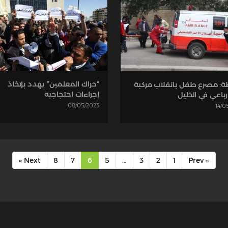
“حراك المعلمين” يهدد بإتخاذ
ة: مصرع طفل بانقلاب مركبة
إجراءات احتجاجية
باعي في الخليل
08/05/2023
14/0
Next »
8
7
6
5
…
3
2
1
« Prev