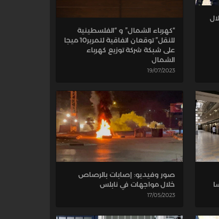
لال
“كهرباء الشمال” و “الفلسطينية
للنقل” توقعان اتفاقية لتمرير10 ميجا
على شبكة شركة توزيع كهرباء
الشمال
19/07/2023
صور وفيديو: إصابات بالرصاص
خلال مواجهات في نابلس
ا
17/05/2023