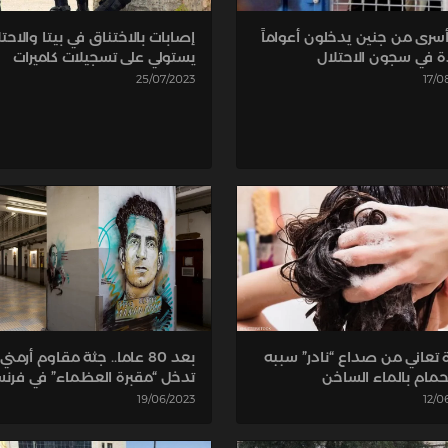
إصابات بالاختناق في بيتا والاحت
 أسرى من جنين يدخلون أعواماً
يستولي على تسجيلات كاميرات
 في سجون الاحتلال
25/07/2023
17/0
تعاني من صداع “نادر” سببه
بعد 80 عاما.. جثة مقاوم أرمني
حمام بالماء الساخن
تدخل “مقبرة العظماء” في فرنس
12/0
19/06/2023