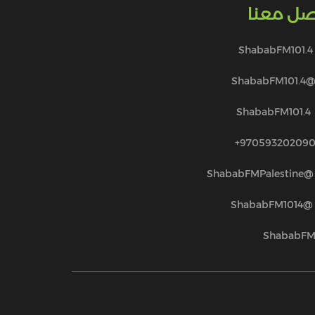
صل معنا
ShababFM101.4
@ShababFM101.
ShababFM101.4
970593202090
@ShababFMPalestine
@ShababFM1014
ShababF