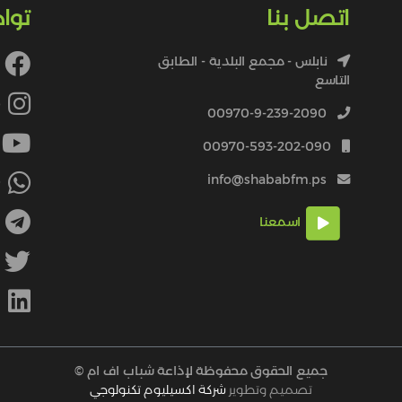
اتصل بنا
توا
نابلس - مجمع البلدية - الطابق
التاسع
4
00970-9-239-2090
00970-593-202-090
info@shababfm.ps
+
اسمعنا
M
جميع الحقوق محفوظة لإذاعة شباب اف ام ©
تصميم وتطوير
شركة اكسيليوم تكنولوجي