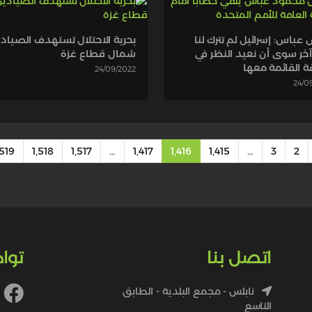
 عباس: إسرائيل لم تترك لنا
بحرية الاحتلال تستهدف الصياد
 آخر سوى أن نعيد النظر في
شمال قطاع غزة
قة القائمة معها
24/09/2022
24/0
٬519
1٬518
1٬517
…
1٬417
1٬416
1٬415
…
3
2
اتصل بنا
توا
نابلس - مجمع البلدية - الطابق
التاسع