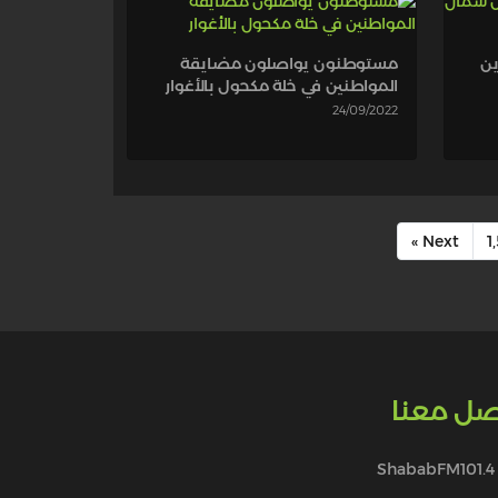
ين
مستوطنون يواصلون مضايقة
المواطنين في خلة مكحول بالأغوار
24/09/2022
Next »
1
صل معنا
ShababFM101.4