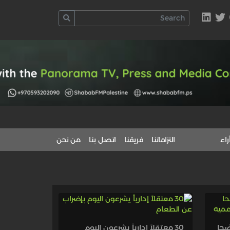
راء
التزاماتنا
فريقنا
اتصل بنا
من نحن
ضحا
30 معتقلاً إدارياً يشرعون اليوم