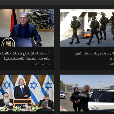
أبو ردينة: اجتماع نتنياهو بالقد
لال يقتحم بلدة بلعا شرق
يغير من حقيقة فلسطينيتها
رم
21/05/2023
21/0