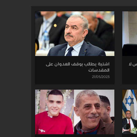
س لا
اشتية يطالب بوقف العدوان على
المقدسات
21/05/2023