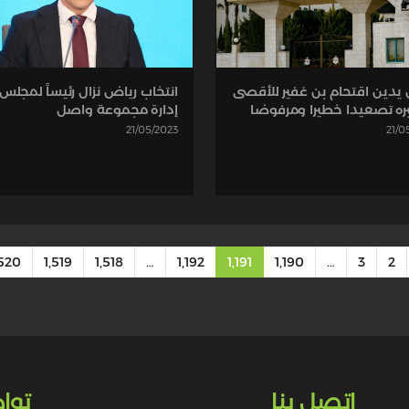
ن يدين اقتحام بن غفير للأقصى
انتخاب رياض نزال رئيساً لمجلس
ره تصعيدا خطيرا ومرفوضا
إدارة مجموعة واصل
21/05/2023
21/0
٬520
1٬519
1٬518
…
1٬192
1٬191
1٬190
…
3
2
اتصل بنا
توا