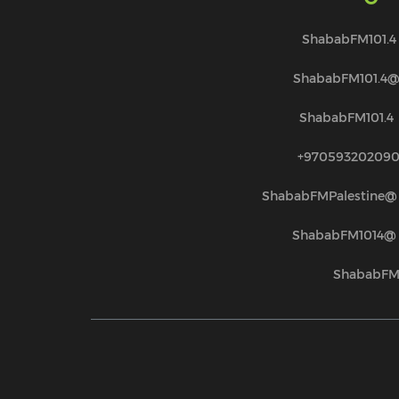
ShababFM101.4
@ShababFM101.
ShababFM101.4
970593202090
@ShababFMPalestine
@ShababFM1014
ShababF