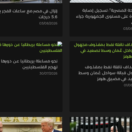
ة المصرية”: تسجيل إصابة
زلزال في مصر مع ساعات الفجر 
 على مستوى الجمهورية جراء
5.6 درجات
03/08/2026
03/0
نحو مساءلة بريطانيا عن دورها 
داف ناقلة نفط بمقذوف
تهجير الفلسطينيين
 قبالة سواحل عُمان وسط
30/07/2026
د في مضيق هرمز
01/0