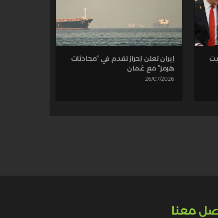
إيران تعلن إحراز تقدم في “محادثات
يت
هرمز” مع عُمان
26/07/2026
صل معنا