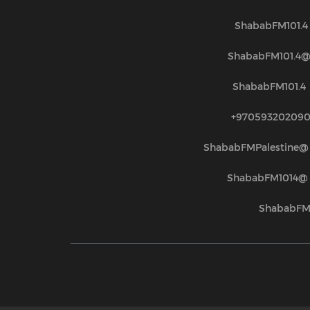
ShababFM101.4
@ShababFM101.
ShababFM101.4
970593202090
@ShababFMPalestine
@ShababFM1014
ShababF