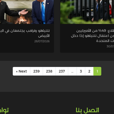
استطلاع: 49% من الأميركيين
نتنياهو وترامب يجتمعان في الب
ن اعتقال نتنياهو إذا دخل
الأبيض
ات المتحدة
28/07/2026
30/0
Next »
239
238
237
…
3
2
1
اتصل بنا
توا