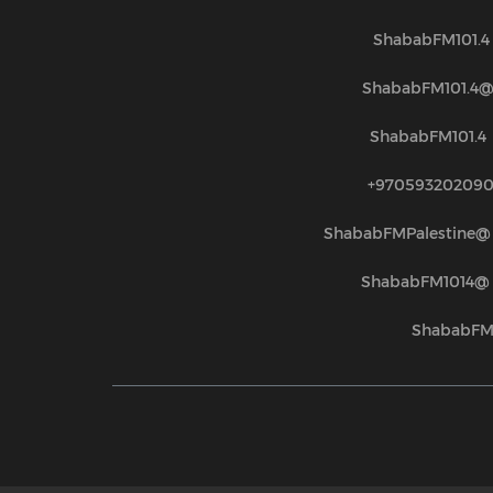
ShababFM101.4
@ShababFM101.
ShababFM101.4
970593202090
@ShababFMPalestine
@ShababFM1014
ShababF