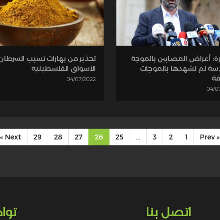
تحذير من بهارات تسبب السرطان
ة: أعراض المصابين بالموجة
الأسواق الفلسطينية
سة لم نشهدها بالموجات
قة
04/07/2022
04/0
Next »
29
28
27
26
25
…
3
2
1
« Prev
اتصل بنا
توا