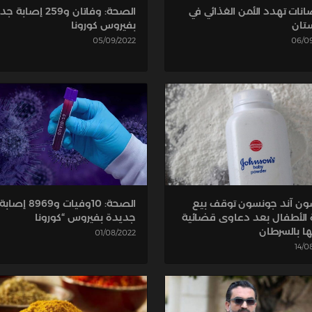
الصحة: وفاتان و259 إصا
انات تهدد الأمن الغذائي في
بفيروس كورونا
ستان
05/09/2022
06/0
ن آند جونسون توقف بيع
الصحة: 10وفيات و8969 إصابة
 الأطفال بعد دعاوى قضائية
جديدة بفيروس “كورونا
ا بالسرطان
01/08/2022
14/0