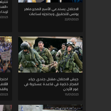
نتنيا
«العدل
الاحتلال يستدعي الأسير المحرر ماهر
لإبداء
يونس للتحقيق ويحتجزه لساعات
1/2023
22/01/2023
جيش الاحتلال: مقتل جندي جراء
احتجا
انفجار ذخيرة في قاعدة عسكرية في
الآلا
غور الأردن
والق
15/01/2023
1/2023