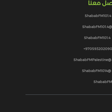
صل معنا
ShababFM101.4
@ShababFM101.
ShababFM101.4
970593202090
@ShababFMPalestine
@ShababFM1014
ShababF