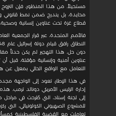
مستحيلاً. من هذا المنظور، فإن النزوح ا
محايدة، بل يندرج ضمن نمط قانوني وس
قطاع غزة تحت عناوين إنسانية وصحية، ال
دون حل. هذا التهجير لم يكن حدثاً مفاج
عناوين أمنية وإنسانية مؤقتة، قبل أن 
التعامل مع الواقع الحالي بمعزل عن هذا
في هذا الإطار، تعود إلى الواجهة مجدداً 
إدارة الرئيس الأمريكي دونالد ترمب. ه
إلى لجنة إسناد، التي طُرحت في مراحل 
للمشروع الصهيوني الكولونيالي، التي ركزت
تعاملت مع القضية الفلسطينية كمسألة 