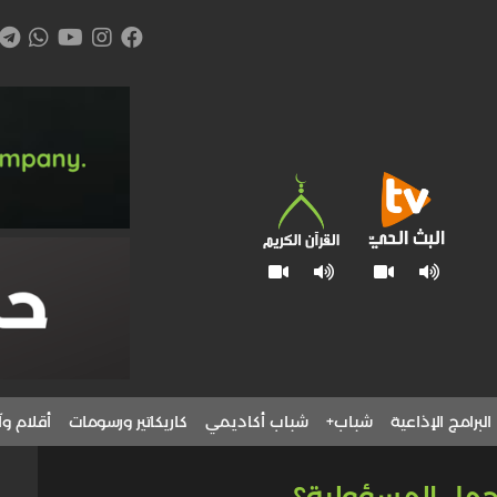
البرامج الإذاعية
شباب+
شباب أكاديمي
كاريكاتير ورسومات
أقلام وآ
يتحمل المسؤولية؟