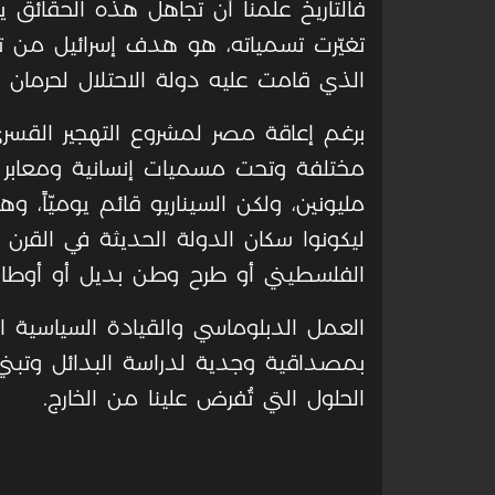
فالتاريخ علّمنا أن تجاهل هذه الحقائق 
تغيّرت تسمياته، هو هدف إسرائيل من 
الذي قامت عليه دولة الاحتلال لحرمان
برغم إعاقة مصر لمشروع التهجير القسري،
مختلفة وتحت مسميات إنسانية ومعابر م
مليونين، ولكن السيناريو قائم يوميّاً، 
الفلسطيني أو طرح وطن بديل أو أوطان
العمل الدبلوماسي والقيادة السياسية 
بمصداقية وجدية لدراسة البدائل وتبني ا
الحلول التي تُفرض علينا من الخارج.