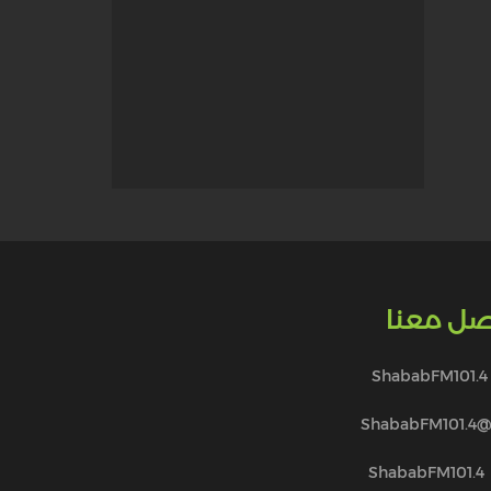
صل معنا
ShababFM101.4
@ShababFM101.
ShababFM101.4