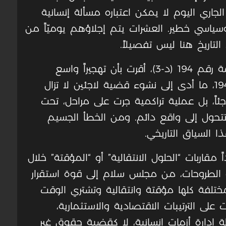
لجاري اليوم لا يمكن اعتباره مسألة إنسانية
ياسي خطير. العشرات يتم إجلاؤهم يوميّاً من
تاريخ هنا ليس تفصيلاً.
فالأمم المتحدة، عبر قرار الجمعية العامة رقم 194 (د-3)، أقرت بأن تهجيراً واسع
النطاق رافق قيام دولة إسرائيل عام 1948، ما أدى إلى نشوء قضية لاجئين لا تزال
ئاً، بل عملية تراكمية جرت على مراحل، تحت
تتحول إلى واقع دائم. ومن الخطأ الجسيم
 السياق التاريخي.
مقاربات “الحلول الانتقالية” أو “المؤقتة” خلال
ذه الطروحات، من مجلس سلام إلى قوة استقرار
مختلفة كلها مؤقتة وانتقالية وتشتري الوقت
 على الترتيبات الاقتصادية والاستثمارية،
إدارة أزمات إنسانية، لا كقضية حقوق غير