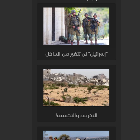
"إسرائيل" لن تتغير من الداخل
التجريف والتجفيف!