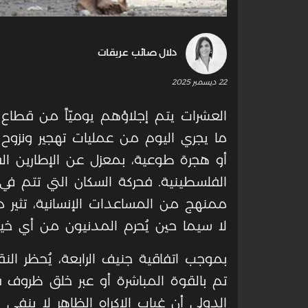
دلال صائب عريقات
22 ديسمبر 2025
العشرات يتم إجلاؤهم يوميّاً من قطاع 
ما يجري اليوم من عمليات تهجير ونزوح
أو هجرة طوعية، بمعزل عن الإطارين ال
الفلسطينية. فحركة السكان التي تتم ف
ممنهج من المساعدات الإنسانية، تثير م
لا سيما حين يُحرم المدنيون من أي خيا
بموجب اتفاقية جنيف الرابعة، يُحظر الن
تم بالقوة المباشرة أو عبر خلق ظروف قه
الدولي أن غياب الإكراه الظاهر لا ينفي 