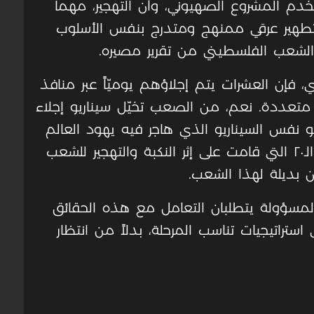
يخدم المشروع الصهيوني، وأن التهجير، مهما
تطهير عرقي ممنهج ومتدرج بنفس الأسلوب
 الشعب الفلسطيني من تقرير مصيره.
 فإن العشرات يتم إجلاؤهم يوميّاً عبر منافذ
تعددة. نعم، من الصعب تخيّل سيناريو إجلاء
وهو نفس السيناريو الذي هاجر فيه يهود العالم
ليكونوا سكان الدولة الحديثة في القرن الـ٢٠ التي قامت على إثر النكبة والتهجير للشعب
 بديلة لهذا الشعب.
المسؤولة يتطلبان التعامل مع هذه الحقائق
ستراتيجيات تناسب المرحلة، بدلاً من انتظار