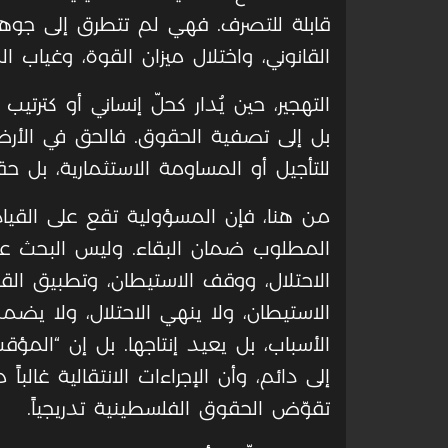
قابلة للتصرف. فهي لم تتطرق إلى جوهر 
القانوني، واختلال ميزان القوة، وغياب ال
التهجير، حين يُدار كحلّ إنساني أو كترتيب 
بل إلى تصفية الحقوق. فالحق في الأرض،
للتأجيل أو المساومة الاستثمارية، بل ح
من هنا، فإن المسؤولية تقع على القياد
المطلوب ضمان البقاء. وليس البحث عن 
الاحتلال، ووقف الاستيطان، وتطبيق القا
الاستيطان، ولا ينهي الاحتلال، ولا يضمن
الأسباب، بل يعيد إنتاجها. بل إن “المؤقت
إلى دائم، وأن الإجراءات الانتقالية غال
تقوّض الحقوق الفلسطينية تدريجياً.