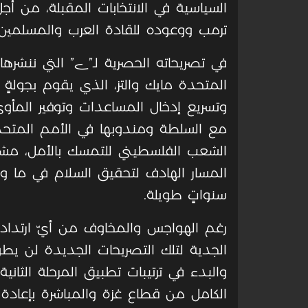
السياسية في الانتخابات المقبلة، من أج
ترمب ووعوده للقادة العرب والمسلمين، 
في تصريحاته الحصرية لـ”ے” التي ننشره
المتحدة مايك والتز، الذي يقوم بجولةٍ
وتسريع إدخال المساعدات وتوفير المأوى ل
مع السلطة ومندوبها في الأمم المتحدة
الشعب الفلسطيني للتمسك بالأمل، مشيرا
المسار الهادف لتحقيق السلام في ما 
سنواتٍ طويلة.
رغم الهواجس والمخاوف من أيّ ارتدادات
الجدية لتلك التصريحات الجديدة لن يطو
والبدء في ترتيبات تطبيق المرحلة الثان
الكامل من قطاع غزة والمباشرة بإعادة ا