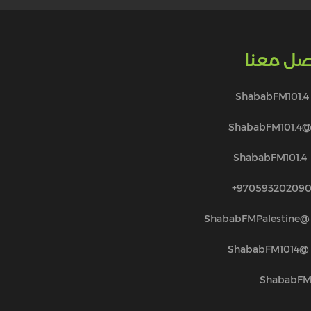
صل معنا
ShababFM101.4
@ShababFM101.
ShababFM101.4
970593202090
@ShababFMPalestine
@ShababFM1014
ShababF