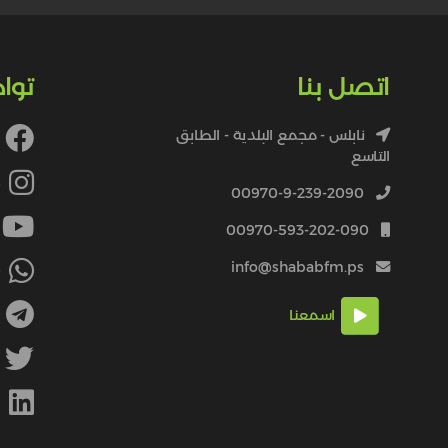
اتصل بنا
توا
نابلس - مجمع البلدية - الطابق
التاسع
4
00970-9-239-2090
00970-593-202-090
info@shababfm.ps
+
اسمعنا
M