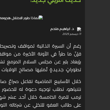
د. ابراهيم ملحم
11 ديسمبر 2025
رغم أن السيرة الذاتية لمواقف وتصريحات
فإنّ ما طرأ في الآونة الأخيرة من مواقف 
بإبعاد بلير عن مجلس السلام المزمع تشك
تطوراتٍ جديدةٍ تُمليها مصالح الولايات
خلال الأسابيع الماضية تفاعل صراعٌ صامت
نتنياهو، تطلب توجيه دعوة له للحضور إل
ترمب للمرة الخامسة خلال أحد عشر شهر
على طالب العفو للتخلي عن شركائه التورات