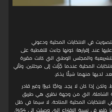
صويت في الانتخابات المحلية ودعوتي
يها عند إقرارها؛ كونها جاءت للتغطية على
التشريعية والمجلس الوطني التي كانت مقررة
تخابات المحلية عندما جُزّئت إلى مرحلتين، وتأتي
لديها منهما شيئًا يذكر.
كن إذا كان لا يجد رواجًا كبيرًا وغير قادر
مة الشاملة، التي من وجهة نظري هي طريق
 الانتخابات المحلية المتاحة، لا سيما في ظل
الاندفاع الشعبي نحو المشاركة فيها، كما ظهر في نسبة الاقتراع التي وصلت إلى 54%،