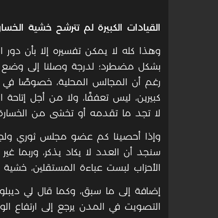
القيادات الكبيرة لم تترشح خشية الخسار
وهذا كله لا يمكن تفسيره إلا بأن دور ال
بشكل مضطرد؛ لدرجة وصلنا إلى وضع باتت
رغم أن المجالس المحلية، خصوصًا في ال
كبيرين، ليس تعففًا، ولا من أجل إتاحة 
لا تجد ما تقدمه أو تخشى من الخسارة،
وإذا أحصينا كم عضو مجلس ثوري ولجنة
سنجد أن العدد لا يكاد يذكر، وربما غير
الأحزاب لبست عباءة المستقلين، خشية م
إضافة إلى ما سبق، وكما قال لي ديبل
التصويت في المدن يرجع إلى ارتفاع الوع