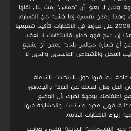
هة، ولكن لا يعني أن “حماس” رمت بكل ثقلها
ة، وهذا يمكن تفسيره إما خشية من الخسارة،
لا سيما أن “حماس” تعتمد منذ العام 2006 على فوزها في الانتخابات لتأكيد شعبيتها
ذا إن صح فهو خطير، فالانتخابات لا تعقد
 عن أن خسارة مجالس بلدية يمكن أن يشجع
اليب العمل والأشخاص الفاسدين والذين لا
امة، بما فيها حول الانتخابات الشاملة،
يكون الحل بعزل نفسك عن الحركة والجماهير،
، مع احتفاظك بوجهة نظرك بأن الوضع
 محلية، فهي مجرد مسكنات، والمشاركة فيها
 إجراء الانتخابات العامة.
 وغير الفلسطينية السابقة، فلينين، صاحب