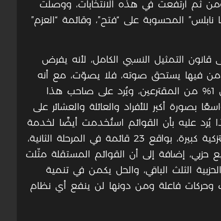
من ثم ارتفعت في هذه الانتخابات، ووصلت
تحيا نابلس” المحسوبة على “فتح”، وقائمة “العزم”
قانون التمثيل النسبي الكامل، لأنه يفرض
ل من فيها يستحق صوته، فلا يصوّت، مع أنه
يمكن أن يصوّت بورقة بيضاء كما فعل 1% من المقترعين، ويُرد على صاحب هذا
عًا بصورة أكبر للأفراد والعائلة والعشائر على
 يُرد عليه بأن القوائم استُخدمت أيضًا لخدمة
العائلات، بدليل أن القوائم التي فازت بالتزكية كبيرة، بواقع 23 قائمة في المرحلة الثانية،
ع حزبي، إضافة إلى أن القوائم المستقلة مثّلت
لحزبية الثلث الباقي، والحل يكمن في تنمية
اب وحركات فاعلة ومن دونها لن ينفع أي نظام