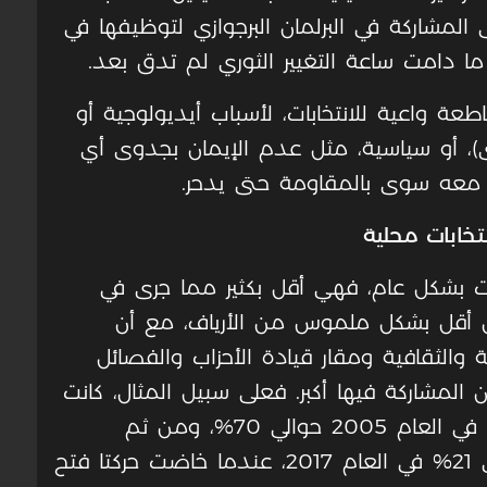
لى المشاركة في البرلمان البرجوازي لتوظيفها في
 ما دامت ساعة التغيير الثوري لم تدق بعد.
عة واعية للانتخابات، لأسباب أيديولوجية أو
ى)، أو سياسية، مثل عدم الإيمان بجدوى أي
مل معه سوى بالمقاومة حتى يدحر.
خابات محلية
يت بشكل عام، فهي أقل بكثير مما جرى في
 وأنها في المدن أقل بشكل ملموس من الأرياف، مع أن
ة والثقافية ومقار قيادة الأحزاب والفصائل
لمشاركة فيها أكبر. فعلى سبيل المثال، كانت
نسبة المشاركة في انتخابات بلدية نابلس في العام 2005 حوالي 70%، ومن ثم
انخفضت إلى 41% في العام 2012، وإلى 21% في العام 2017، عندما خاضت حركتا فتح