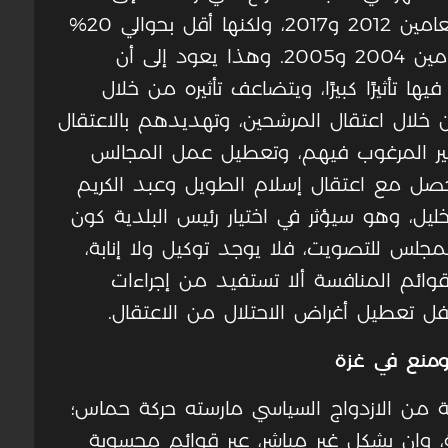
وهي نفس النسبة تقريبًا في انتخابات العامين 2012 و2017، ولكنها أقل بحوالي 20%
من الانتخابات المحلية التي جرت في العامين 2004 و2005. وهذا يعود إلى أن
يها تأثيرًا كبيرًا، ويتضاعف تأثيره من خلال
خلال اعتقال المرشحين، وتهديدهم بالاعتقال
غير المرغوب فيهم، وتعطيل عمل المجالس
 حصل مع اعتقال إسلام الطويل وعبد الكريم
الخليل، وهو سيؤثر في اختيار رئيس البلدية كون
مجلس للتصويت، فلا يوجد توكيل ولا إنابة،
وائم المنافسة ألا تستفيد من إجراءات
كفل تعطيل أغراض الاحتلال من الاعتقال.
ومنع في غزة
ة من الازدواج السياسي مارسته حركة حماس؛
وإن بشكل غير مباشر، عبر قوائم محسوبة